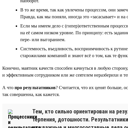
наоборот.
В то же время, так как увлечены процессом, они заме
Правда, как мы поняли, иногда это «засасывает» и на
Если мы имеем дело с (гипер)ответственным процессник
на её самом низком уровне. По принципу: есть задание
пере- или выгоранием.
Системность, въедливость, восприимчивость к рутине
старожилами компаний и знают всё о том, как те фун
Конечно, маятник качеств способен качнуться в любую сторону
и эффективным сотрудником или же сеятелем неразберихи и тем
А что
про результатников
? Считается, что их ценят больше, о
так совершенна, как кажется.
Тем, кто сильно ориентирован на рез
терпения, дотошности. Результатники
что важные и многосоставные дела о