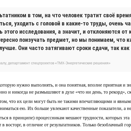
татником в том, на что человек тратит своё время
ься, уходить с головой в какие-то труды, очень 
 этого исследования, а значит, и отклоняются от 
ресно поизучать предмет, но мы понимаем, что к
 лучше. Они часто затягивают сроки сдачи, так ка
налу, департамент спецпроектов «ТМХ-Энергетические решения»
 которую нужно выполнять, и она понятная, вполне приятная и з
о и никогда не размышляют в духе «что ни день, то рекорд», ск
том, что их цели могут быть не такими впечатляющими и явными,
аниматься ею. Их больше увлекают качественные показатели, а н
биться в принципе) процессникам мешают трудности, которых эта
в восторг, в отличие от результатников. Только безоблачный гор