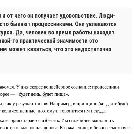
 и от чего он получает удовольствие. Люди-
часто бывают процессниками. Они увлекаются
курса. Да, человек во время работы находит
акой-то практической значимости это
к им может казаться, что это недостаточно
накомая. У них скорее конвейерное сознание: процессники
орее — «будет день, будет пища».
 как у результатников. Например, в принципе (когда-нибудь)
е количественные, поэтому и торопиться им некуда.
 категория старается избегать. Им спокойнее выполнять
изонт, только ровная дорога. К сожалению, в бизнесе часто всё