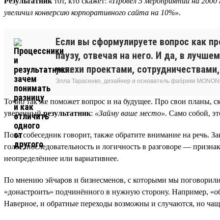
Результатник
тот, кто скажет:
«Провёл 5 мероприятий на 2000 
увеличил конверсию корпоративного сайта на 10%»
.
Если вы сформулируете вопрос как пр
паузу, отвечая на него. И да, в лучш
успехи проектами, сотрудничествами,
Элла Тарасенко, дизайнер и основатель фабрики MONON
Точно так же поможет вопрос и на будущее. Про свои планы, ск
уверенный
результатник
:
«Займу ваше место»
. Само собой, э
Пока собеседник говорит, также обратите внимание на речь. З
голос, последовательность и логичность в разговоре — признак
неопределённее или вариативнее.
По мнению эйчаров и бизнесменов, с которыми мы поговорили, 
«донастроить» подчинённого в нужную сторону. Например, «о
Наверное, и обратные переходы возможны и случаются, но чаще в