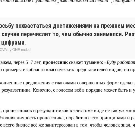
гостей каждое с участием „имя топового эксперта“, придумал и
осьбу похвастаться достижениями на прежнем мест
ем случае перечислит то, чем обычно занимался. Рез
 цифрами.
OVA by ONE mebel
ажем, через 5–7 лет,
процессник
скажет туманно:
«Буду работат
то примеры из области классических представителей видов, но 
аконченные предложения с глаголами совершенных форм: сделал,
 результатника. Конечно, с голосом всё в порядке может быть и 
процессников и результатников в «чистом» виде не так уж много
бточив» личность процессника, поработав с его принципами и 
сего бизнес всё же заинтересован в том, чтобы человек знал, что