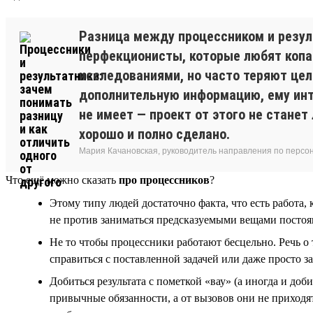
Разница между процессником и резуль
перфекционисты, которые любят копат
исследованиями, но часто теряют цель
дополнительную информацию, ему инте
не имеет — проект от этого не станет
хорошо и полно сделано.
Мария Качановская, руководитель направления по персо
Что ещё можно сказать
про процессников
?
Этому типу людей достаточно факта, что есть работа,
не против заниматься предсказуемыми вещами постоянн
Не то чтобы процессники работают бесцельно. Речь о 
справиться с поставленной задачей или даже просто з
Добиться результата с пометкой «вау» (а иногда и до
привычные обязанности, а от вызовов они не приходят 