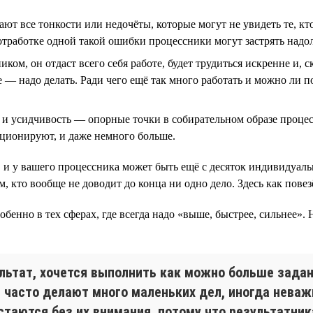
чают все тонкости или недочёты, которые могут не увидеть те, 
 отработке одной такой ошибки процессники могут застрять надо
ом, он отдаст всего себя работе, будет трудиться искренне и, с
 — надо делать. Ради чего ещё так много работать и можно ли по
 и усидчивость — опорные точки в собирательном образе процесс
кционируют, и даже немного больше.
, и у вашего процессника может быть ещё с десяток индивидуал
, кто вообще не доводит до конца ни одно дело. Здесь как повез
собенно в тех сферах, где всегда надо «выше, быстрее, сильнее».
ультат, хочется выполнить как можно больше задан
 часто делают много маленьких дел, иногда неваж
стаются без их внимания, потому что результатни