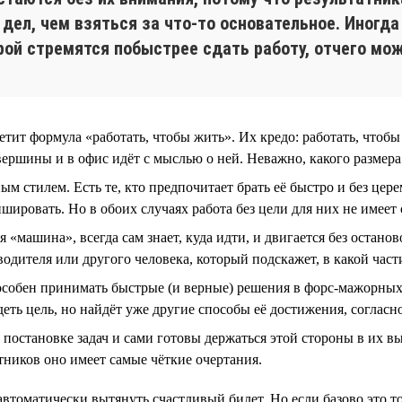
дел, чем взяться за что-то основательное. Иногда
орой стремятся побыстрее сдать работу, отчего мо
ит формула «работать, чтобы жить». Их кредо: работать, чтобы
вершины и в офис идёт с мыслью о ней. Неважно, какого размера
м стилем. Есть те, кто предпочитает брать её быстро и без цер
шировать. Но в обоих случаях работа без цели для них не имеет
я «машина», всегда сам знает, куда идти, и двигается без остано
одителя или другого человека, который подскажет, в какой части
пособен принимать быстрые (и верные) решения в форс-мажорны
деть цель, но найдёт уже другие способы её достижения, соглас
постановке задач и сами готовы держаться этой стороны в их в
атников оно имеет самые чёткие очертания.
 автоматически вытянуть счастливый билет. Но если базово это т