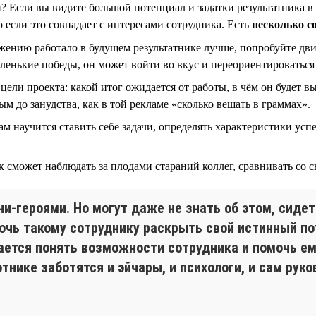
н? Если вы видите большой потенциал и задатки результатника в
 если это совпадает с интересами сотрудника. Есть
несколько с
ению работало в будущем результатнике лучше, попробуйте дви
аленькие победы, он может войти во вкус и переориентироватьс
ели проекта: какой итог ожидается от работы, в чём он будет вы
м до занудства, как в той рекламе «сколько вешать в граммах».
сам научится ставить себе задачи, определять характеристики ус
 сможет наблюдать за плодами стараний коллег, сравнивать со с
-героями. Но могут даже не знать об этом, сидет
мочь такому сотруднику раскрыть свой истинный п
ается понять возможности сотрудника и помочь ем
отнике заботятся и эйчары, и психологи, и сам рук