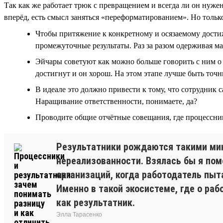
Так как же работает трюк с превращением и всегда ли он нуже
вперёд, есть смысл заняться «переформатированием». Но только
Чтобы притяжение к конкретному и осязаемому достиж
промежуточные результаты. Раз за разом одерживая м
Эйчары советуют как можно больше говорить с ним о ц
достигнут и он хорош. На этом этапе лучше быть точны
В идеале это должно привести к тому, что сотрудник 
Наращивание ответственности, понимаете, да?
Проводите общие отчётные совещания, где процессник
Результатники рождаются такими мини
нереализованности. Взялась бы я по
организаций, когда работодатель пыт
Именно в такой экосистеме, где о раб
как результатник.
Элла Тарасенко