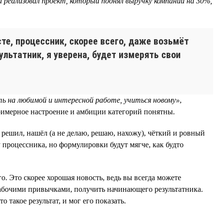
 реализовал проект, который поднял выручку компании на 30%,
е, процессник, скорее всего, даже возьмёт
ультатник, я уверена, будет измерять свои
ь на любимой и интересной работе, учиться новому»
,
примерное настроение и амбиции категорий понятны.
 решил, нашёл (а не делаю, решаю, нахожу), чёткий и ровный
у процессника, но формулировки будут мягче, как будто
. Это скорее хорошая новость, ведь вы всегда можете
рабочими привычками, получить начинающего результатника.
 такое результат, и мог его показать.