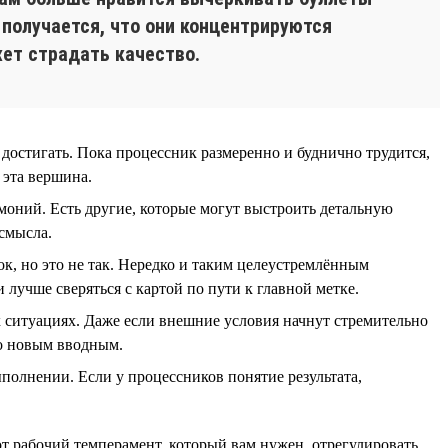
 получается, что они концентрируются
жет страдать качество.
 достигать. Пока процессник размеренно и буднично трудится,
 эта вершина.
емоний. Есть другие, которые могут выстроить детальную
 смысла.
вок, но это не так. Нередко и таким целеустремлённым
 лучше сверяться с картой по пути к главной метке.
х ситуациях. Даже если внешние условия начнут стремительно
но новым вводным.
ыполнении. Если у процессников понятие результата,
от рабочий темперамент, который вам нужен, отрегулировать