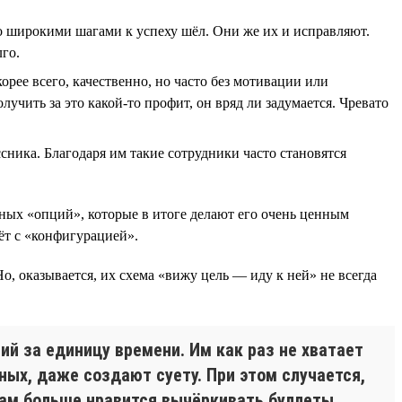
кто широкими шагами к успеху шёл. Они же их и исправляют.
лго.
корее всего, качественно, но часто без мотивации или
лучить за это какой-то профит, он вряд ли задумается. Чревато
ника. Благодаря им такие сотрудники часто становятся
ьных «опций», которые в итоге делают его очень ценным
ёт с «конфигурацией».
 Но, оказывается, их схема «вижу цель — иду к ней» не всегда
ий за единицу времени. Им как раз не хватает
ных, даже создают суету. При этом случается,
кам больше нравится вычёркивать буллеты