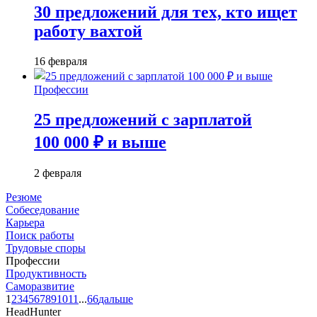
30 предложений для тех, кто ищет
работу вахтой
16 февраля
Профессии
25 предложений с зарплатой
100 000 ₽ и выше
2 февраля
Резюме
Собеседование
Карьера
Поиск работы
Трудовые споры
Профессии
Продуктивность
Саморазвитие
1
2
3
4
5
6
7
8
9
10
11
...
66
дальше
HeadHunter