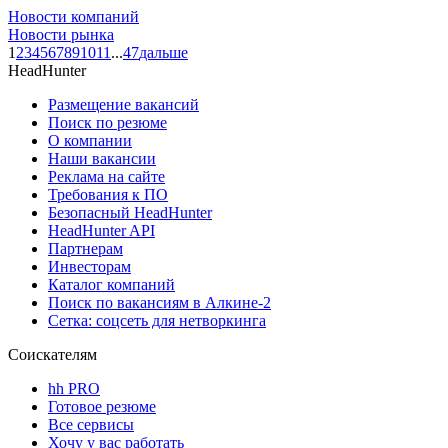
Новости компаний
Новости рынка
1
2
3
4
5
6
7
8
9
10
11
...
47
дальше
HeadHunter
Размещение вакансий
Поиск по резюме
О компании
Наши вакансии
Реклама на сайте
Требования к ПО
Безопасный HeadHunter
HeadHunter API
Партнерам
Инвесторам
Каталог компаний
Поиск по вакансиям в Алкине-2
Сетка: соцсеть для нетворкинга
Соискателям
hh PRO
Готовое резюме
Все сервисы
Хочу у вас работать