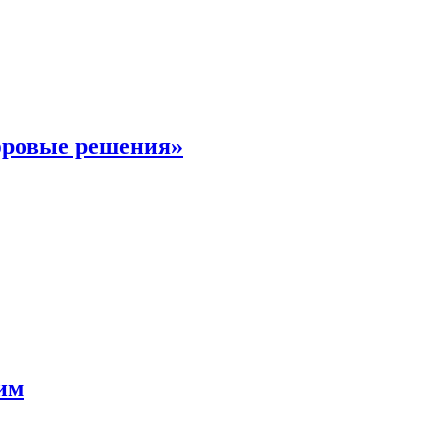
фровые решения»
мим