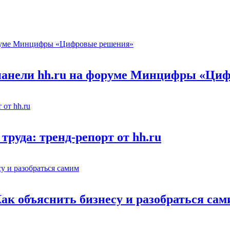
 панели hh.ru на форуме Минцифры «Ци
труда: тренд-репорт от hh.ru
Как объяснить бизнесу и разобраться са