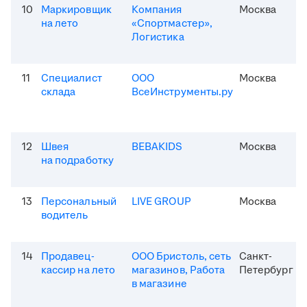
10
Маркировщик
Компания
Москва
на лето
«Спортмастер»,
Логистика
11
Специалист
ООО
Москва
склада
ВсеИнструменты.ру
12
Швея
BEBAKIDS
Москва
на подработку
13
Персональный
LIVE GROUP
Москва
водитель
14
Продавец-
ООО Бристоль, сеть
Санкт-
кассир на лето
магазинов, Работа
Петербург
в магазине