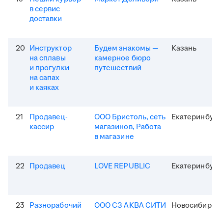
в сервис
доставки
20
Инструктор
Будем знакомы —
Казань
на сплавы
камерное бюро
и прогулки
путешествий
на сапах
и каяках
21
Продавец-
ООО Бристоль, сеть
Екатеринбур
кассир
магазинов, Работа
в магазине
22
Продавец
LOVE REPUBLIC
Екатеринбур
23
Разнорабочий
ООО СЗ АКВА СИТИ
Новосибирск