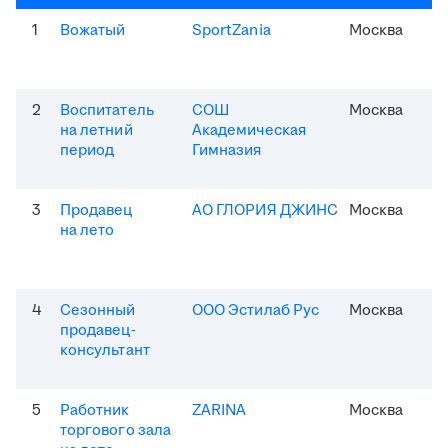
1
Вожатый
SportZania
Москва
2
Воспитатель
СОШ
Москва
на летний
Академическая
период
Гимназия
3
Продавец
АО ГЛОРИЯ ДЖИНС
Москва
на лето
4
Сезонный
ООО Эстилаб Рус
Москва
продавец-
консультант
5
Работник
ZARINA
Москва
торгового зала