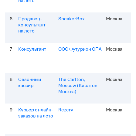
на лето
6
Продавец-
SneakerBox
Москва
консультант
на лето
7
Консультант
ООО Футурион СПА
Москва
8
Сезонный
The Carlton,
Москва
кассир
Moscow (Карлтон
Москва)
9
Курьер онлайн-
Rezerv
Москва
заказов на лето