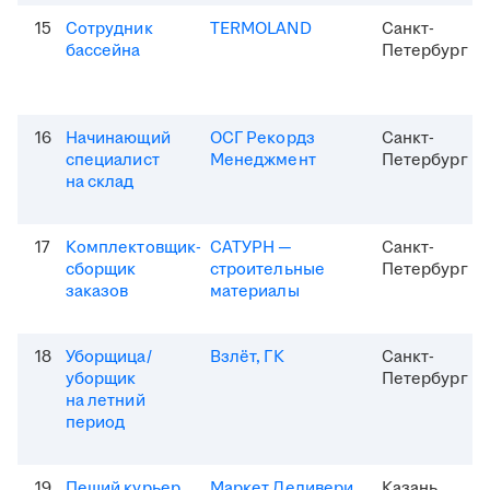
15
Сотрудник
TERMOLAND
Санкт-
бассейна
Петербург
16
Начинающий
ОСГ Рекордз
Санкт-
специалист
Менеджмент
Петербург
на склад
17
Комплектовщик-
САТУРН —
Санкт-
сборщик
строительные
Петербург
заказов
материалы
18
Уборщица/
Взлёт, ГК
Санкт-
уборщик
Петербург
на летний
период
19
Пеший курьер
Маркет Деливери
Казань