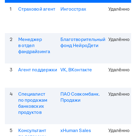
1
Страховой агент
Ингосстрах
Удалённо
2
Менеджер
Благотворительный
Удалённо
в отдел
фонд НейроДети
фандрайзинга
3
Агент поддержки
VK, ВКонтакте
Удалённо
4
Специалист
ПАО Совкомбанк.
Удалённо
по продажам
Продажи
банковских
продуктов
5
Консультант
xHuman Sales
Удалённо