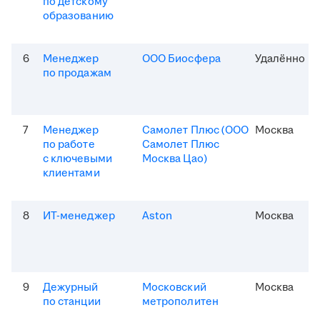
по детскому
образованию
6
Менеджер
ООО Биосфера
Удалённо
по продажам
7
Менеджер
Самолет Плюс (ООО
Москва
по работе
Самолет Плюс
с ключевыми
Москва Цао)
клиентами
8
ИТ-менеджер
Aston
Москва
9
Дежурный
Московский
Москва
по станции
метрополитен