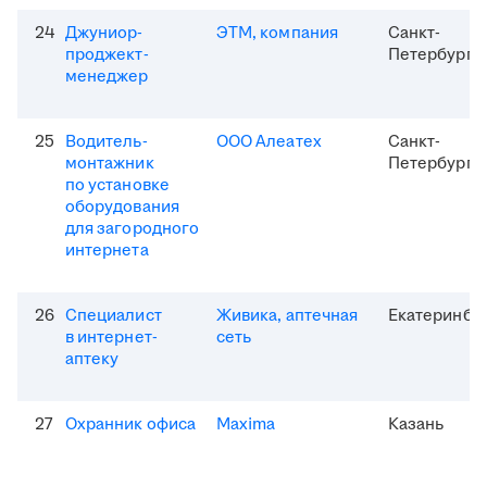
24
Джуниор-
ЭТМ, компания
Санкт-
проджект-
Петербург
менеджер
25
Водитель-
ООО Алеатех
Санкт-
монтажник
Петербург
по установке
оборудования
для загородного
интернета
26
Специалист
Живика, аптечная
Екатеринбу
в интернет-
сеть
аптеку
27
Охранник офиса
Maxima
Казань