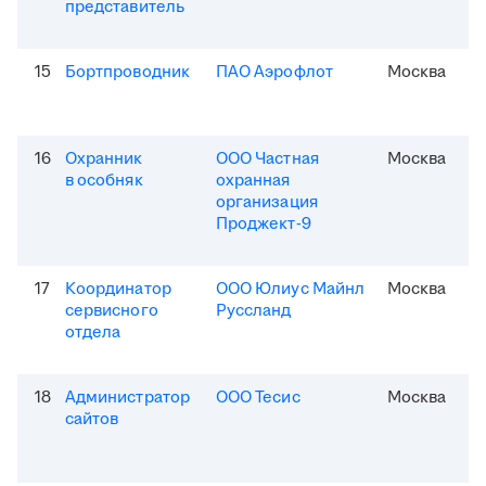
представитель
15
Бортпроводник
ПАО Аэрофлот
Москва
16
Охранник
ООО Частная
Москва
в особняк
охранная
организация
Проджект-9
17
Координатор
ООО Юлиус Майнл
Москва
сервисного
Руссланд
отдела
18
Администратор
ООО Тесис
Москва
сайтов