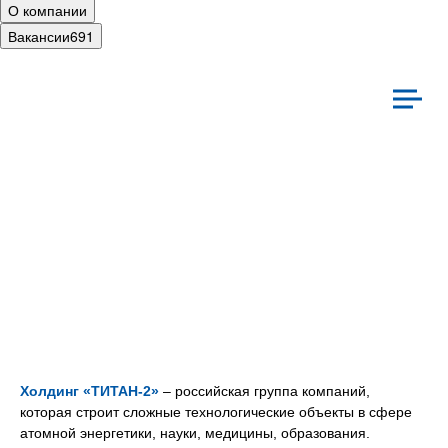
О компании
Вакансии
691
иальная ответственность
Культура
Холдинг «ТИТАН‑2»
– российская группа компаний,
которая строит сложные технологические объекты в сфере
атомной энергетики, науки, медицины, образования.