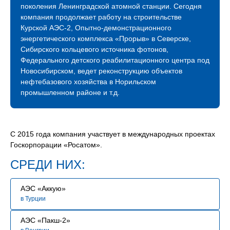
Компания растет, активно развивается и продолжает
поколения Ленинградской атомной станции. Сегодня
международное сотрудничество. Благодаря
компания продолжает работу на строительстве
профессионализму наших строителей мы успешно
Курской АЭС-2, Опытно-демонстрационного
строим и развиваем атомное будущее России.
энергетического комплекса «Прорыв» в Северске,
Сибирского кольцевого источника фотонов,
В связи с расширением географии и увеличением
Федерального детского реабилитационного центра под
количества объектов сегодня мы нуждаемся
Новосибирском, ведет реконструкцию объектов
в специалистах, знающих свое дело и готовых вместе
нефтебазового хозяйства в Норильском
строить сложные промышленные объекты.
промышленном районе и т.д.
Мы будем рады видеть Вас в нашей команде!
С 2015 года компания участвует в международных проектах
Госкорпорации «Росатом».
СРЕДИ НИХ:
АЭС «Аккую»
в Турции
АЭС «Пакш-2»