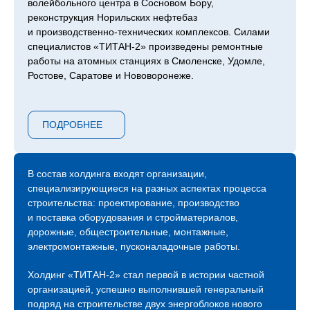
волейбольного центра в Сосновом Бору,
реконструкция Норильских нефтебаз
и производственно-технических комплексов. Силами
специалистов «ТИТАН‑2» произведены ремонтные
работы на атомных станциях в Смоленске, Удомле,
Ростове, Саратове и Нововоронеже.
Сейчас компания продолжает возведение следующей
очереди ЛАЭС – 7 и 8 блоков, градирни второго
ПОДРОБНЕЕ
энергоблока Курской АЭС, инновационный проект
ОДЭК «Прорыв» с реактором на быстрых нейтронах
в Северске, Центра коллективного пользования
«Сибирский кольцевой источник фотонов»
В состав холдинга входят организации,
в Новосибирске, инновационного центра обработки
специализирующиеся на разных аспектах процесса
данных «Иннополис» в Татарстане и прочих.
строительства: проектирование, производство
и поставка оборудования и стройматериалов,
С 2015 года холдинг «ТИТАН‑2» присутствует
дорожные, общестроительные, монтажные,
на международной арене атомных строек и на
электромонтажные, пусконаладочные работы.
сегодняшний день мы являемся генеральными
и ключевыми подрядчиками строительных площадок
Холдинг «ТИТАН‑2» стал первой в истории частной
АЭС «Аккую» в Турции, АЭС «Эль-Дабаа» в Египте,
организацией, успешно выполнившей генеральный
АЭС «Пакш-2» в Венгрии.
подряд на строительстве двух энергоблоков нового