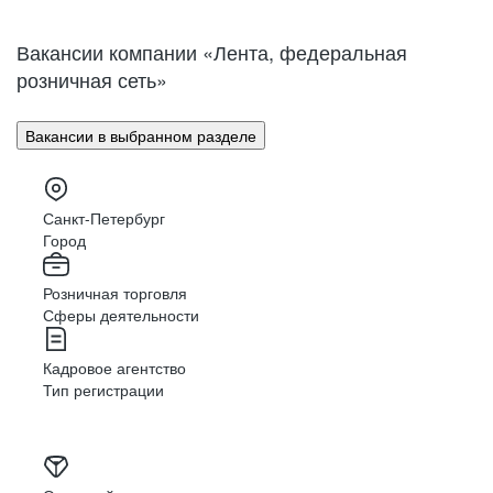
Нижний Новгород
Великий Новгород
Омск
Орел
Вакансии компании «Лента, федеральная
Оренбург
Пенза
розничная сеть»
Пермь
Петрозаводск
Псков
Ростов-на-Дону
Вакансии в выбранном разделе
Рязань
Самара
Саратов
Якутск
Южно-Сахалинск
Владикавказ
Санкт-Петербург
Смоленск
Ставрополь
Город
Тамбов
Казань
Розничная торговля
Тверь
Томск
Сферы деятельности
Кызыл
Тула
Тюмень
Ижевск
Кадровое агентство
Ульяновск
Уфа
Тип регистрации
Хабаровск
Абакан
Челябинск
Грозный
Чита
Чебоксары
Ярославль
Луганск