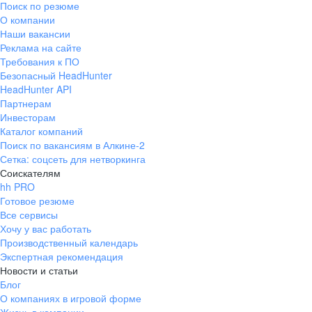
Поиск по резюме
Краснознаменск
Ладушкин
(Калининградская
О компании
область)
Наши вакансии
Мамоново
Неман
Реклама на сайте
Требования к ПО
Нестеров
Озерск
Безопасный HeadHunter
(Калининградская
область)
HeadHunter API
Партнерам
Пионерский
Полесск
Инвесторам
Правдинск
Светлогорск
Каталог компаний
(Калининградская
Поиск по вакансиям в Алкине-2
область)
Сетка: соцсеть для нетворкинга
Светлый
Славск
Соискателям
Советск
Черняховск
hh PRO
(Калининградская
Готовое резюме
область)
Все сервисы
Республика Коми
Воркута
Хочу у вас работать
Вуктыл
Емва
Производственный календарь
Экспертная рекомендация
Инта
Микунь
Новости и статьи
Печора
Сосногорск
Блог
Усинск
Ухта
О компаниях в игровой форме
Новгородская
Боровичи