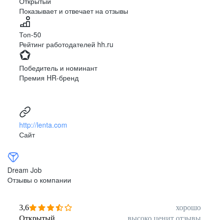
Открытый
Показывает и отвечает на отзывы
Луцк
Севастополь
Симферополь
Сумы
Топ-50
Тернополь
Ужгород
Рейтинг работодателей hh.ru
Харьков
Херсон
Хмельницкий
Черкассы
Победитель и номинант
Черновцы
Чернигов
Премия HR-бренд
Ленинградская
Ханты-Мансийск
область
Тольятти
Дудинка
(Красноярский край)
http://lenta.com
Тура (Красноярский
Агинское
Сайт
край)
(Забайкальский АО)
Усть-Ордынский
Палана
Анадырь
Сочи
Dream Job
Норильск
Дзержинск
Отзывы о компании
(Нижегородская
область)
Арзамас
Саров
3,6
хорошо
Обнинск
Салехард
Открытый
высоко ценит отзывы