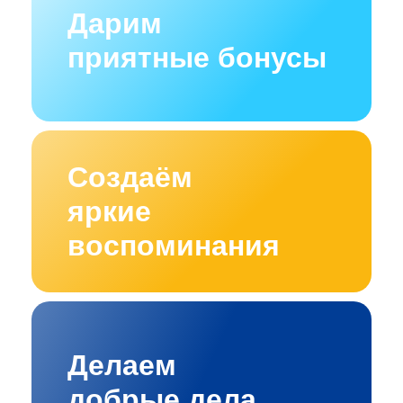
Дарим
приятные бонусы
Создаём
яркие
воспоминания
Делаем
добрые дела