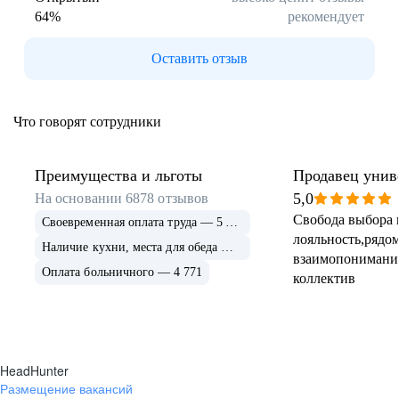
64
%
рекомендует
Буркина Фасо
Минск
Гомель
Могилев
Оставить отзыв
Витебск
Гродно
Брест
Архангельская
область
Что говорят сотрудники
Каргополь
Коряжма
Котлас
Мезень
Мирный
Новодвинск
Преимущества и льготы
Продавец унив
(Архангельская
5,0
На основании
6878
отзывов
область)
Свобода выбора 
Своевременная оплата труда — 5 675
Няндома
Онега
лояльность,рядом
Северодвинск
Сольвычегодск
Наличие кухни, места для обеда — 4 999
взаимопонимани
Шенкурск
Калининградская
Оплата больничного — 4 771
коллектив
область
Багратионовск
Балтийск
Гвардейск
Гурьевск
(Калининградская
область)
HeadHunter
Гусев
Зеленоградск
Размещение вакансий