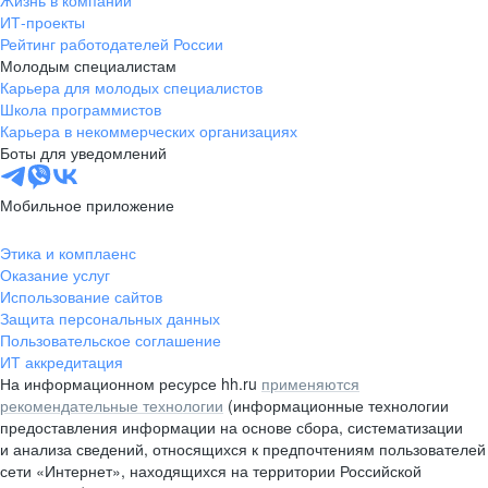
Жизнь в компании
область
ИТ-проекты
Рейтинг работодателей России
Валдай
Малая Вишера
Молодым специалистам
Окуловка
Пестово
Карьера для молодых специалистов
Сольцы
Старая Русса
Школа программистов
Карьера в некоммерческих организациях
Холм
Чудово
Боты для уведомлений
Мурманская область
Апатиты
Гаджиево
Заозерск
Мобильное приложение
Заполярный
Кандалакша
Кировск (Мурманская
Ковдор
Этика и комплаенс
область)
Оказание услуг
Кола
Мончегорск
Использование сайтов
Защита персональных данных
Оленегорск
Островной
Пользовательское соглашение
Полярные Зори
Полярный
ИТ аккредитация
Североморск
Снежногорск
На информационном ресурсе hh.ru
применяются
Республика Карелия
Беломорск
рекомендательные технологии
(информационные технологии
предоставления информации на основе сбора, систематизации
Кемь
Кондопога
и анализа сведений, относящихся к предпочтениям пользователей
Костомукша
Лахденпохья
сети «Интернет», находящихся на территории Российской
Медвежьегорск
Олонец