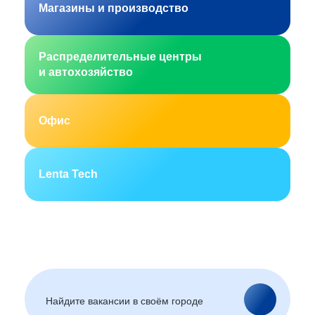
Магазины и производство
Распределительные центры
и автохозяйство
Офис
Lenta Tech
Москва
Санкт-Петербург
Екатеринбург
Новосибирск
Горно-Алтайск
Барнаул
Благовещенск
Архангельск
(Амурская область)
Астрахань
Белгород