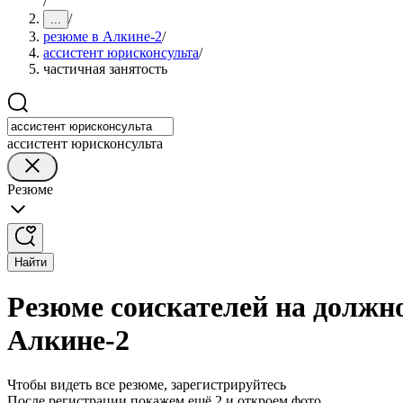
/
/
...
резюме в Алкине-2
/
ассистент юрисконсульта
/
частичная занятость
ассистент юрисконсульта
Резюме
Найти
Резюме соискателей на должно
Алкине-2
Чтобы видеть все резюме, зарегистрируйтесь
После регистрации покажем ещё 2 и откроем фото