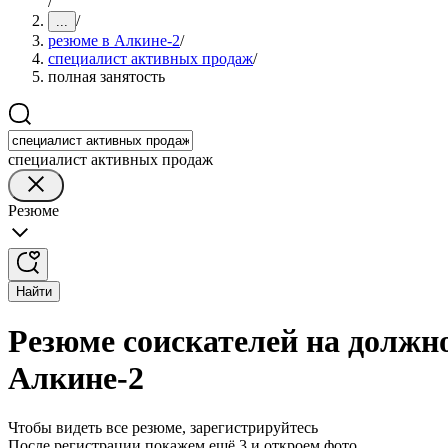
/
/
...
резюме в Алкине-2
/
специалист активных продаж
/
полная занятость
специалист активных продаж
Резюме
Найти
Резюме соискателей на должн
Алкине-2
Чтобы видеть все резюме, зарегистрируйтесь
После регистрации покажем ещё 3 и откроем фото