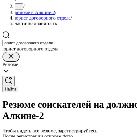
/
/
...
резюме в Алкине-2
/
юрист договорного отдела
/
частичная занятость
юрист договорного отдела
Резюме
Найти
Резюме соискателей на должно
Алкине-2
Чтобы видеть все резюме, зарегистрируйтесь
После регистрации откроем фото