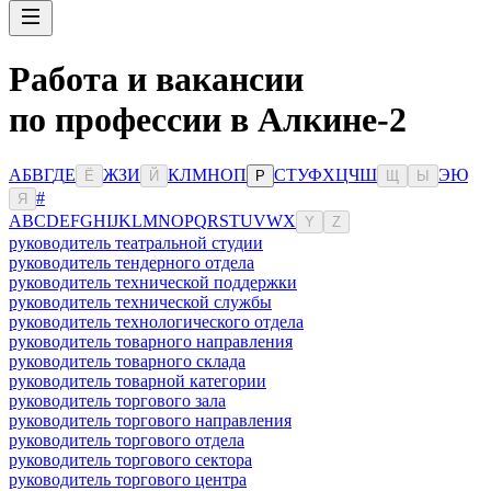
Работа и вакансии
по профессии в Алкине-2
А
Б
В
Г
Д
Е
Ж
З
И
К
Л
М
Н
О
П
С
Т
У
Ф
Х
Ц
Ч
Ш
Э
Ю
Ё
Й
Р
Щ
Ы
#
Я
A
B
C
D
E
F
G
H
I
J
K
L
M
N
O
P
Q
R
S
T
U
V
W
X
Y
Z
руководитель театральной студии
руководитель тендерного отдела
руководитель технической поддержки
руководитель технической службы
руководитель технологического отдела
руководитель товарного направления
руководитель товарного склада
руководитель товарной категории
руководитель торгового зала
руководитель торгового направления
руководитель торгового отдела
руководитель торгового сектора
руководитель торгового центра