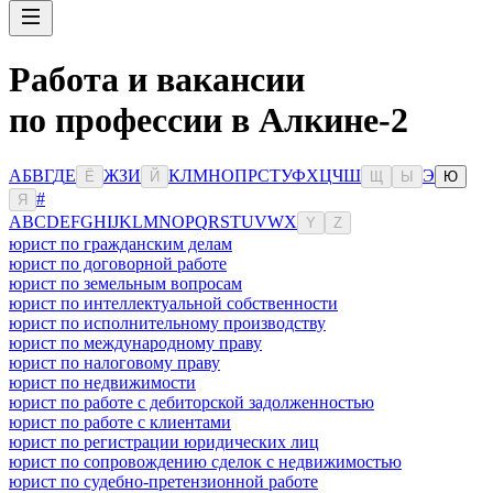
Работа и вакансии
по профессии в Алкине-2
А
Б
В
Г
Д
Е
Ж
З
И
К
Л
М
Н
О
П
Р
С
Т
У
Ф
Х
Ц
Ч
Ш
Э
Ё
Й
Щ
Ы
Ю
#
Я
A
B
C
D
E
F
G
H
I
J
K
L
M
N
O
P
Q
R
S
T
U
V
W
X
Y
Z
юрист по гражданским делам
юрист по договорной работе
юрист по земельным вопросам
юрист по интеллектуальной собственности
юрист по исполнительному производству
юрист по международному праву
юрист по налоговому праву
юрист по недвижимости
юрист по работе с дебиторской задолженностью
юрист по работе с клиентами
юрист по регистрации юридических лиц
юрист по сопровождению сделок с недвижимостью
юрист по судебно-претензионной работе