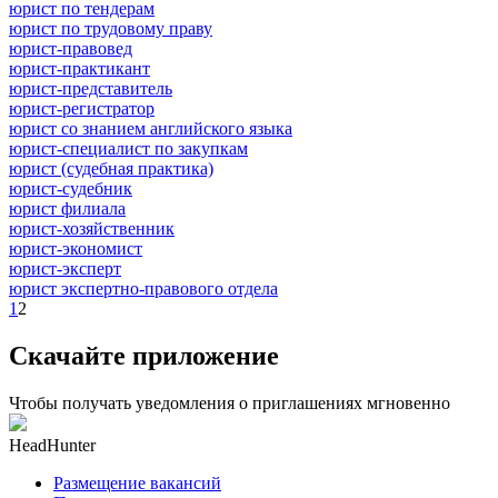
юрист по тендерам
юрист по трудовому праву
юрист-правовед
юрист-практикант
юрист-представитель
юрист-регистратор
юрист со знанием английского языка
юрист-специалист по закупкам
юрист (судебная практика)
юрист-судебник
юрист филиала
юрист-хозяйственник
юрист-экономист
юрист-эксперт
юрист экспертно-правового отдела
1
2
Скачайте приложение
Чтобы получать уведомления о приглашениях мгновенно
HeadHunter
Размещение вакансий